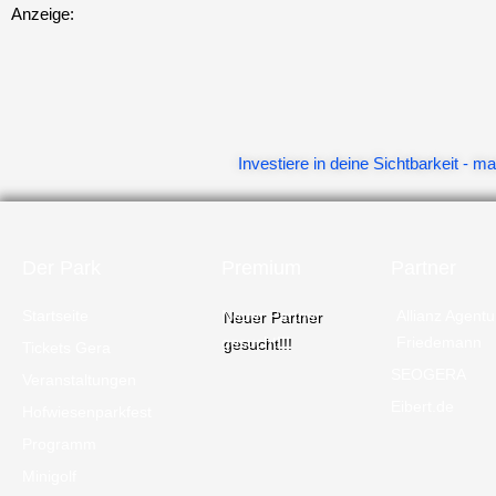
Anzeige:
Investiere in deine Sichtbarkeit -
Der Park
Premium
Partner
Startseite
Neuer Partner
Allianz Agentu
gesucht!!!
Friedemann
Tickets Gera
SEOGERA
Veranstaltungen
Eibert.de
Hofwiesenparkfest
Programm
Minigolf