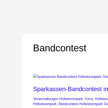
Bandcontest
Sparkassen-
Bandcontest
Sparkassen-Bandcontest i
im
Hofwiesenpark
Veranstaltungen Hofwiesenpark
,
Gera
,
Hofwies
Gera
Hofwiesenpark
,
Bandcontest Hofwiesenpark G
2025