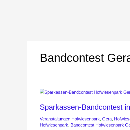
Bandcontest Ger
Sparkassen-
Bandcontest
Sparkassen-Bandcontest i
im
Hofwiesenpark
Veranstaltungen Hofwiesenpark
,
Gera
,
Hofwies
Gera
Hofwiesenpark
,
Bandcontest Hofwiesenpark G
2025