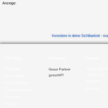
Anzeige:
Investiere in deine Sichtbarkeit -
Der Park
Premium
Partner
Startseite
Neuer Partner
Allianz Agentu
gesucht!!!
Friedemann
Tickets Gera
SEOGERA
Veranstaltungen
Eibert.de
Hofwiesenparkfest
Programm
Minigolf