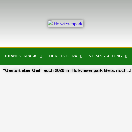
Zum
springen
Inhalt
springen
HOFWIESENPARK
TICKETS GERA
VERANSTALTUNG
"Gestört aber Geil" auch 2026 im Hofwiesenpark Gera, noch...!