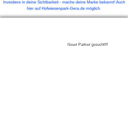
Investiere in deine Sichtbarkeit - mache deine Marke bekannt! Auch
hier auf Hofwiesenpark-Gera.de möglich.
Premium
Der Park
Neuer Partner gesucht!!!
Startseite
Tickets Gera
Veranstaltungen
Hofwiesenparkfest
Programm
Minigolf
Partner
Angebote
Allianz Agentur Friedemann
Stellenanzeige
SEOGERA
Jobangebote