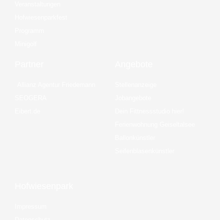
Veranstaltungen
Hofwiesenparkfest
Programm
Minigolf
Partner
Angebote
Allianz Agentur Friedemann
Stellenanzeige
SEOGERA
Jobangebote
Eibert.de
Dein Fittnessstudio hier!
Ferienwohnung Geiseltalsee
Ballonkünstler
Seifenblasenkünstler
Hofwiesenpark
Impressum
Datenschutz