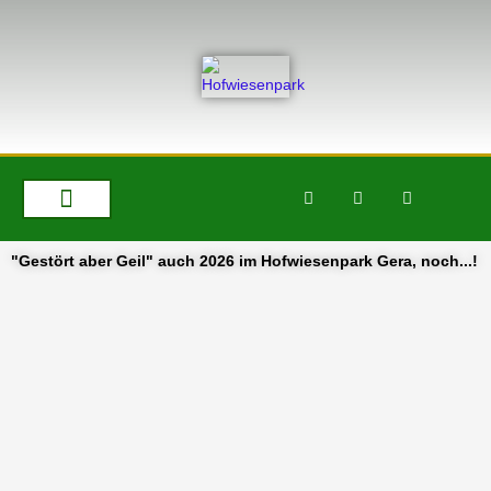
Zum
springen
Inhalt
springen
F
I
X
a
n
-
c
s
t
e
t
w
b
a
i
"Gestört aber Geil" auch 2026 im Hofwiesenpark Gera, noch...!
o
g
t
o
r
t
k
a
e
-
m
r
f