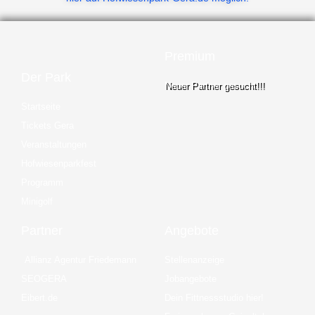
Premium
Der Park
Neuer Partner gesucht!!!
Startseite
Tickets Gera
Veranstaltungen
Hofwiesenparkfest
Programm
Minigolf
Partner
Angebote
Allianz Agentur Friedemann
Stellenanzeige
SEOGERA
Jobangebote
Eibert.de
Dein Fittnessstudio hier!