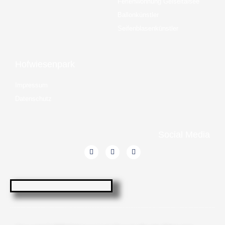
Ferienwohnung Geiseltalsee
Ballonkünstler
Seifenblasenkünstler
Hofwiesenpark
Impressum
Datenschutz
Social Media
F
I
X
a
n
-
c
s
t
e
t
w
b
a
i
o
g
t
o
r
t
k
a
e
-
m
r
f