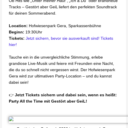
Ob Hits wie
„Unter meiner Haut“
,
„Ich & Du“
oder brandneue
Tracks – Gestört aber GeiL liefert den perfekten Soundtrack
für deinen Sommerabend.
Location:
Hofwiesenpark Gera, Sparkassenbühne
Beginn:
19:30Uhr
Tickets:
Jetzt sichern, bevor sie ausverkauft sind! Tickets
hier!
Tauche ein in die unvergleichliche Stimmung, erlebe
grandiose Live-Musik und feiere mit Freunden eine Nacht,
die du so schnell nicht vergessen wirst. Der Hofwiesenpark
Gera wird zur ultimativen Party-Location – und du kannst
dabei sein!
👉
Jetzt Tickets sichern und dabei sein, wenn es heißt:
Party All the Time mit Gestört aber GeiL!