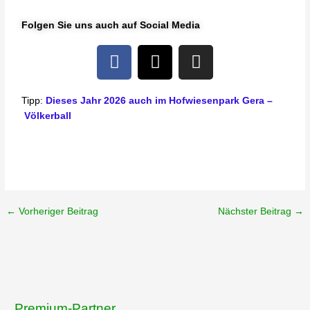
Folgen Sie uns auch auf Social Media
F
X
I
a
-
n
c
t
s
e
w
t
Tipp:
Dieses Jahr 2026 auch im Hofwiesenpark Gera –
Völkerball
b
i
a
o
t
g
o
t
r
k
e
a
r
m
←
Vorheriger Beitrag
Nächster Beitrag
→
Premium-Partner