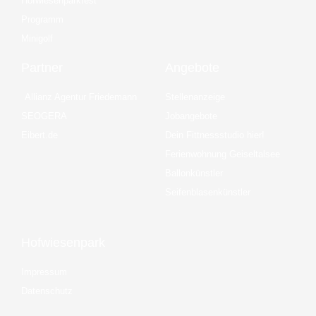
Hofwiesenparkfest
Programm
Minigolf
Partner
Angebote
Allianz Agentur Friedemann
Stellenanzeige
SEOGERA
Jobangebote
Eibert.de
Dein Fittnessstudio hier!
Ferienwohnung Geiseltalsee
Ballonkünstler
Seifenblasenkünstler
Hofwiesenpark
Impressum
Datenschutz