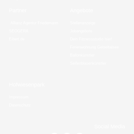
Partner
Angebote
Allianz Agentur Friedemann
Stellenanzeige
SEOGERA
Jobangebote
Eibert.de
Dein Fittnessstudio hier!
Ferienwohnung Geiseltalsee
Ballonkünstler
Seifenblasenkünstler
Hofwiesenpark
Impressum
Datenschutz
Social Media