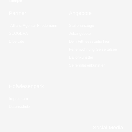
Minigolf
Partner
Angebote
Allianz Agentur Friedemann
Stellenanzeige
SEOGERA
Jobangebote
Eibert.de
Dein Fittnessstudio hier!
Ferienwohnung Geiseltalsee
Ballonkünstler
Seifenblasenkünstler
Hofwiesenpark
Impressum
Datenschutz
Social Media