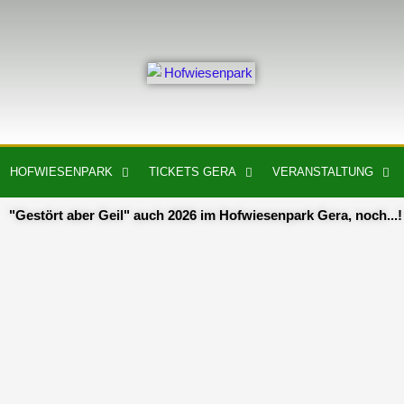
Zum
springen
Inhalt
springen
HOFWIESENPARK
TICKETS GERA
VERANSTALTUNG
"Gestört aber Geil" auch 2026 im Hofwiesenpark Gera, noch...!