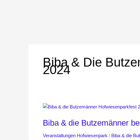
Biba & Die Butze
2024
Biba
&
Biba & die Butzemänner be
die
Butzemänner
Veranstaltungen Hofwiesenpark
/
Biba & die B
beim